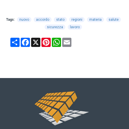
Tags:
nuovo
accordo
stato
regioni
materia
salute
sicurezza
lavoro
Share
Facebook
X
Pinterest
WhatsApp
Email