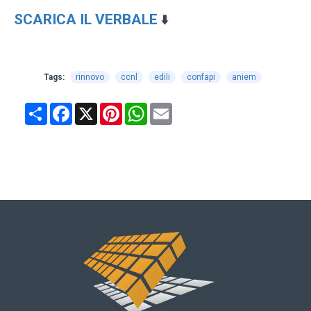
SCARICA IL VERBALE
⬇️
Tags:
rinnovo
ccnl
edili
confapi
aniem
Share
Facebook
X
Pinterest
WhatsApp
Email