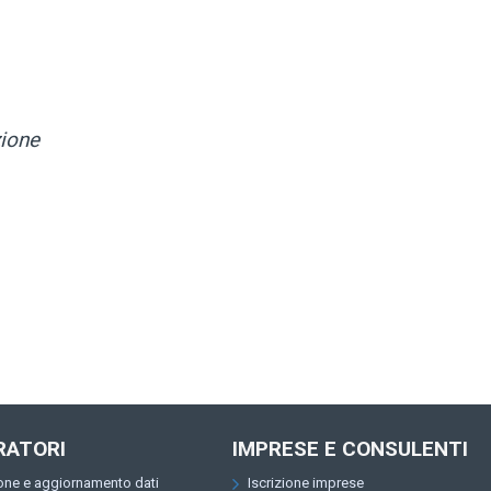
zione
RATORI
IMPRESE E CONSULENTI
ione e aggiornamento dati
Iscrizione imprese