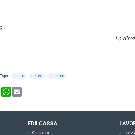
i.
La dire
Tags:
allerta
meteo
chiusura
ok
Pinterest
WhatsApp
Email
EDILCASSA
LAVO
Chi siamo
Iscriz