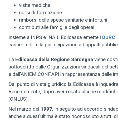
visite mediche
corsi di formazione
rimborsi delle spese sanitarie e infortuni
contributi alle famiglie degli operai
Insieme a INPS e INAIL Edilcassa emette i
DURC
(
cantieri edili e la partecipazione ad appalti pubblici
La
Edilcassa della Regione Sardegna
viene costit
sottoscritto dalle Organizzazioni sindacali del set
e dall'ANIEM CONF.API in rappresentanza delle im
Dal punto di vista giuridico la Edilcassa è inquadra
Recentemente, dopo aver recato alcune modifiche s
(ONLUS).
Nel marzo del
1997
, in seguito ad accordo sindaca
anche a quest'ultima è stato riconosciuto a tutti gli 